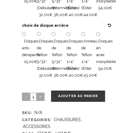
15,00€
3/32″
5/32″
1/4″
1/4″
inoxydable
(Débutant)
(Intermédiaires)
(Élite)
(Élite)
54,00€
32,00€
38,00€
40,00€
44,00€
choix de disque arrière
Disques
Disques
Disques
Disques
Anneau
Disques
anti-
de
de
de
de
en
dérapants
Teflon
Teflon
Teflon
Teflon
acier
15,00€
3/32″
5/32″
1/4″
1/4″
inoxydable
(Débutant)
(Intermédiaires)
(Élite)
(Élite)
54,00€
32,00€
38,00€
40,00€
43,00€
AJOUTER AU PANIER
N/A
SKU:
CHAUSSURES
,
CATÉGORIES:
ACCESSOIRES