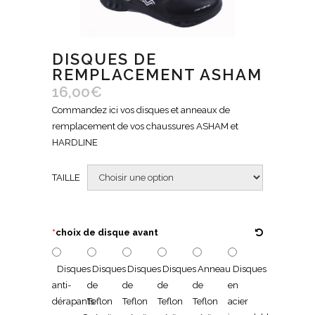
DISQUES DE
REMPLACEMENT ASHAM
16,00
€
Commandez ici vos disques et anneaux de
remplacement de vos chaussures ASHAM et
HARDLINE
TAILLE
*
choix de disque avant
Disques
Disques
Disques
Disques
Anneau
Disques
anti-
de
de
de
de
en
dérapants
Teflon
Teflon
Teflon
Teflon
acier