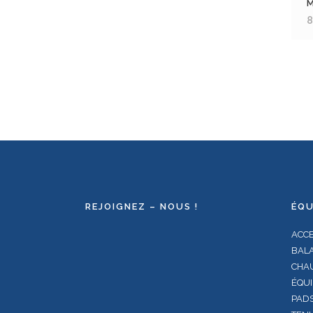
8
REJOIGNEZ – NOUS !
ÉQU
ACC
BALA
CHA
ÉQUI
PAD