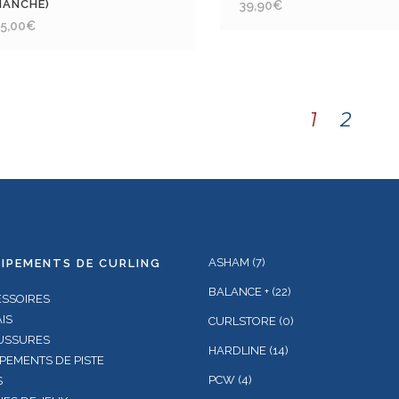
MANCHE)
39,90
€
5,00
€
1
2
ASHAM
(7)
IPEMENTS DE CURLING
BALANCE +
(22)
ESSOIRES
IS
CURLSTORE
(0)
USSURES
HARDLINE
(14)
PEMENTS DE PISTE
PCW
(4)
S