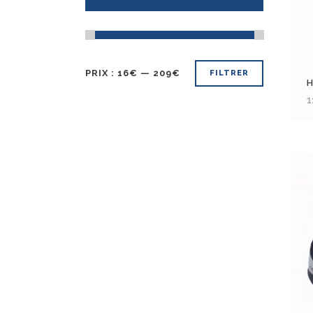
PRIX :
16€
—
209€
FILTRER
H
1