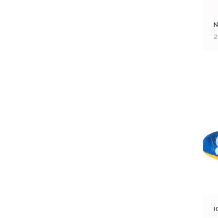
N
2
I