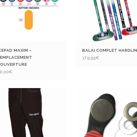
CEPAD MAXIM –
BALAI COMPLET HARDLI
REMPLACEMENT
179,95
€
COUVERTURE
0,00
€