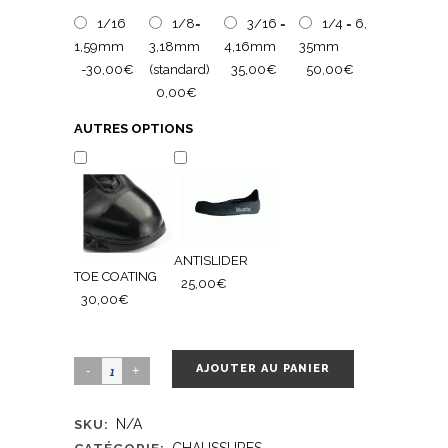
1/16
1/8=
3/16 =
1/4 = 6,
1,59mm
3,18mm
4,16mm
35mm
-30,00€
(standard)
35,00€
50,00€
0,00€
AUTRES OPTIONS
ANTISLIDER
TOE COATING
25,00€
30,00€
AJOUTER AU PANIER
N/A
SKU:
CHAUSSURES