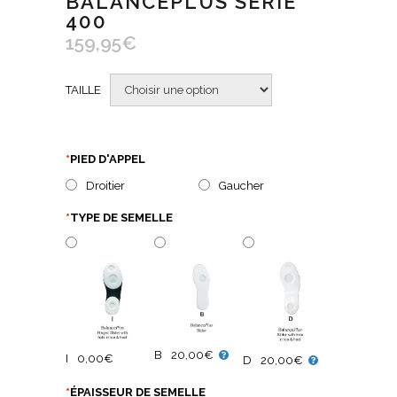
BALANCEPLUS SERIE
400
159,95
€
TAILLE
*
PIED D'APPEL
Droitier
Gaucher
*
TYPE DE SEMELLE
B
20,00€
I
0,00€
D
20,00€
*
ÉPAISSEUR DE SEMELLE