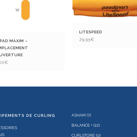
LITESPEED
29,95
€
EPAD MAXIM –
MPLACEMENT
UVERTURE
,00
€
ASHAM
(7)
IPEMENTS DE CURLING
BALANCE +
(22)
ESSOIRES
IS
CURLSTORE
(0)