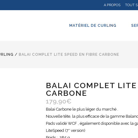
A PROPOS
TOUT S
MATÉRIEL DE CURLING
SE
URLING
/
BALAI COMPLET LITE SPEED EN FIBRE CARBONE
BALAI COMPLET LITE
CARBONE
179,90
€
Balai Carbone le plus léger du marché .
Nouvelle tête, la plus efficace de la gamme Balan
Pads validé WCF , également disponible avec la 
LiteSpeed (7″ version)
Poids : 285 g