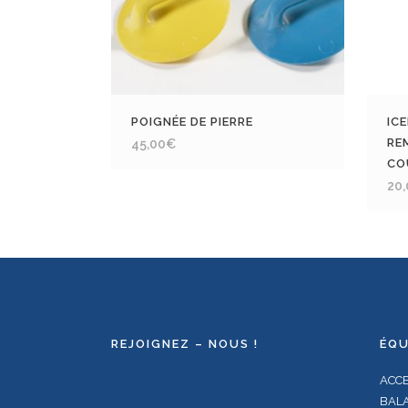
POIGNÉE DE PIERRE
IC
RE
45,00
€
CO
20
REJOIGNEZ – NOUS !
ÉQU
ACC
BALA